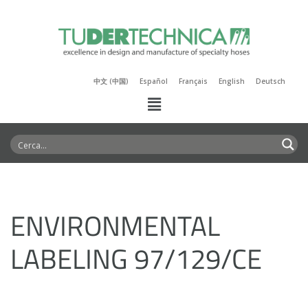
中文 (中国)
Español
Français
English
Deutsch
ENVIRONMENTAL
LABELING 97/129/CE