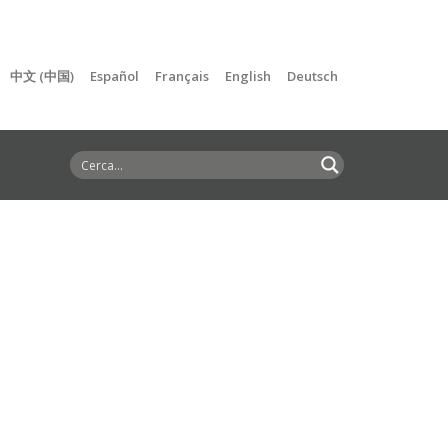
中文 (中国)
Español
Français
English
Deutsch
a mandrino rigido, tubi flessibili, tubi ad alte
ERTECHNICA è la risposta per te!