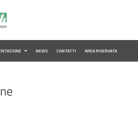
ENTAZIONE
NEWS
CONTATTI
AREA RISERVATA
one
Tubi in silicone, tubi in gomma, tubi industriali, tubi tecnici, tubi 
prestazioni, tubi a bassa pressione, la gamma dei prodotti TUD