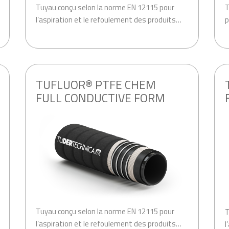
Tuyau conçu selon la norme EN 12115 pour
T
l’aspiration et le refoulement des produits…
p
.
.
TUFLUOR® PTFE CHEM
FULL CONDUCTIVE FORM
Tuyau conçu selon la norme EN 12115 pour
T
l’aspiration et le refoulement des produits…
l