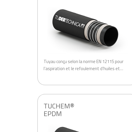
Tuyau conçu selon la norme EN 12115 pour
l’aspiration et le refoulement d’huiles et…
.
TUCHEM®
EPDM