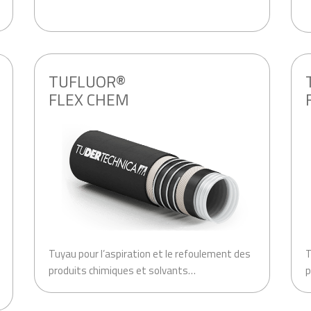
.
.
TUFLUOR®
FLEX CHEM
Tuyau pour l’aspiration et le refoulement des
T
produits chimiques et solvants…
p