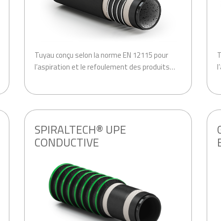
Tuyau conçu selon la norme EN 12115 pour
T
l’aspiration et le refoulement des produits…
l
.
.
SPIRALTECH® UPE
CONDUCTIVE