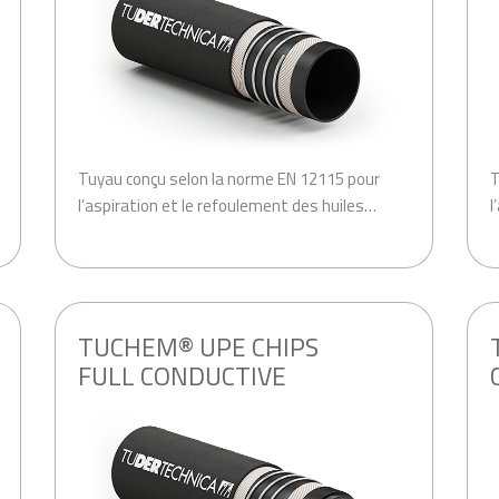
Tuyau conçu selon la norme EN 12115 pour
T
l’aspiration et le refoulement des huiles…
l
.
.
TUCHEM® UPE CHIPS
FULL CONDUCTIVE