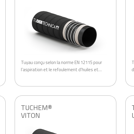
Tuyau conçu selon la norme EN 12115 pour
T
l’aspiration et le refoulement d’huiles et…
d
.
.
TUCHEM®
VITON