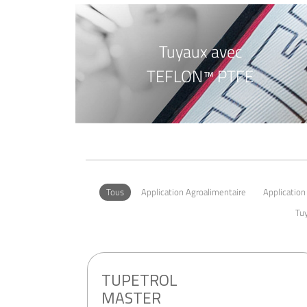
Tuyaux avec
TEFLON™ PTFE
Tous
Application Agroalimentaire
Applicatio
Tuy
TUPETROL
MASTER