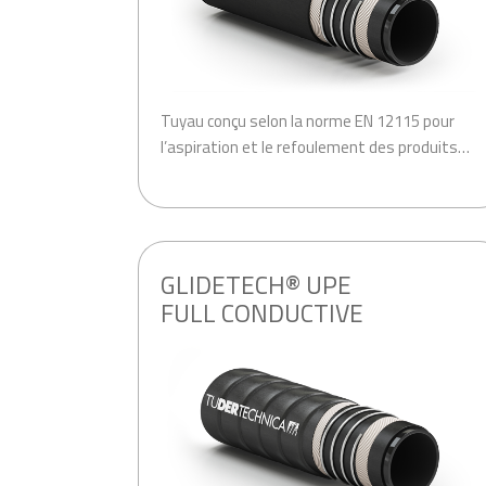
Tuyau conçu selon la norme EN 12115 pour
l’aspiration et le refoulement des produits…
.
GLIDETECH® UPE
FULL CONDUCTIVE