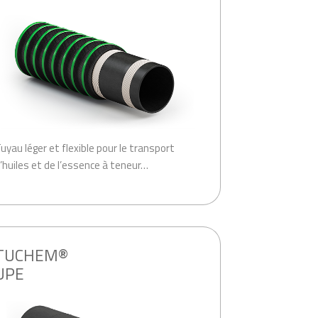
uyau léger et flexible pour le transport
’huiles et de l’essence à teneur…
TUCHEM®
UPE