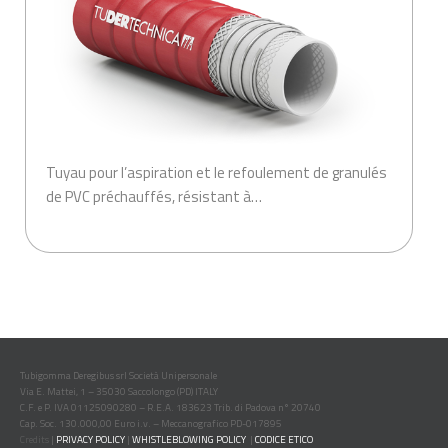
Tuyau pour l’aspiration et le refoulement de granulés
de PVC préchauffés, résistant à…
.
Tubigomma Deregibus srl Società Unipersonale
Via E. Mattei, 1 – 35030 Saccolongo (PD) ITALY
C.F. e P. IVA 01125090280 – R.E.A. 183623 Trib. di Padova n° 20740
Cap. Soc. 130.000,00 Euro i.v. – Meccanografico PD-017895
Credits
|
PRIVACY POLICY
|
WHISTLEBLOWING POLICY
|
CODICE ETICO